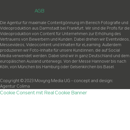
AGB
Die Agentur für maximale Contentgönnung im Bereich Fotografie und
Videoproduktion aus Darmstadt bei Frankfurt. Wir sind die Profis für die
Videoproduktion von Content für Unternehmen zur Erhöhung des
Vertrauens von Bewerbern und Kunden. Dabei drehen wir Eventvideos,
Messevideos, Videocontent und Inhalten für eLearning. Außerdem
produzieren wir Foto-Inhalte für unsere Kund:innen, die auf Social
Media verwendet werden. Dabei sind wir in ganz Deutschland und dem
europäischen Ausland unterwegs. Von der Messe Hannover bis nach
Köln, von München bis Hamburg oder Gelsenkirchen bis Basel.
Copyright © 2023 Movyng Media UG
- concept and design:
Agentur Colima
Cookie Consent mit Real Cookie Banner