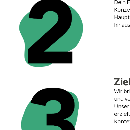
Dein F
Konze
Hauptf
hinaus
Zie
Wir br
und ve
Unser 
erziel
Konte