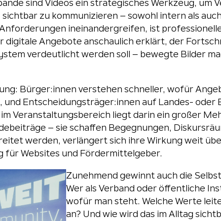
rbände sind Videos ein strategisches Werkzeug, um 
 sichtbar zu kommunizieren – sowohl intern als auc
he Anforderungen ineinandergreifen, ist professionel
gitale Angebote anschaulich erklärt, der Fortschri
ystem verdeutlicht werden soll – bewegte Bilder mac
lung: Bürger:innen verstehen schneller, wofür Ange
und Entscheidungsträger:innen auf Landes- oder B
 im Veranstaltungsbereich liegt darin ein großer 
debeiträge – sie schaffen Begegnungen, Diskursr
eitet werden, verlängert sich ihre Wirkung weit übe
 für Websites und Fördermittelgeber.
Zunehmend gewinnt auch die Selbst
Wer als Verband oder öffentliche Ins
wofür man steht. Welche Werte lei
an? Und wie wird das im Alltag sich