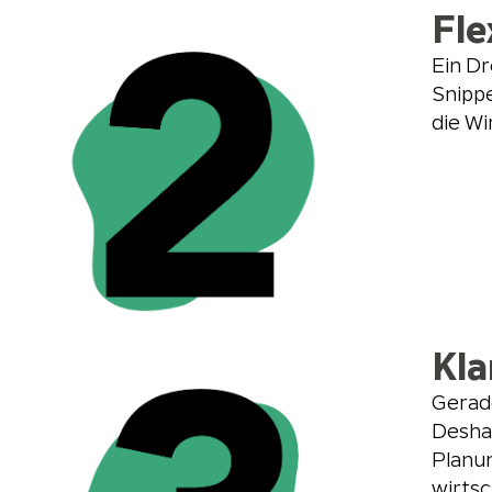
Fle
Ein Dr
Snippe
die Wi
Kla
Gerad
Deshal
Planun
wirtsc