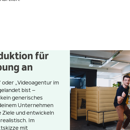
duktion für
bung an
 oder „Videoagentur im
elandet bist –
ein generisches
u deinem Unternehmen
e Ziele und entwickeln
realistisch. Im
ktskizze mit