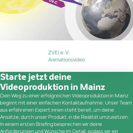
ZVEI e. V.
Animationsvideo
Starte jetzt deine
Videoproduktion in Mainz
Dein Weg zu einer erfolgreichen Videoproduktion in Mainz
beginnt mit einer einfachen Kontaktaufnahme. Unser Team
aus erfahrenen Expert:innen steht bereit, um deine
Ansätze, durch unser Produkt, in die Realität umzusetzen.
In einem ersten Briefing besprechen wir deine
Anforderungen und Wünsche im Detail, sodass wir ein