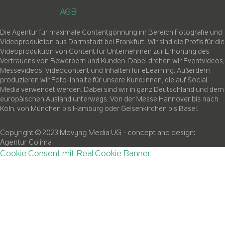
AGB
Die Agentur für maximale Contentgönnung im Bereich Fotografie und
Videoproduktion aus Darmstadt bei Frankfurt. Wir sind die Profis für die
Videoproduktion von Content für Unternehmen zur Erhöhung des
Vertrauens von Bewerbern und Kunden. Dabei drehen wir Eventvideos,
Messevideos, Videocontent und Inhalten für eLearning. Außerdem
produzieren wir Foto-Inhalte für unsere Kund:innen, die auf Social
Media verwendet werden. Dabei sind wir in ganz Deutschland und dem
europäischen Ausland unterwegs. Von der Messe Hannover bis nach
Köln, von München bis Hamburg oder Gelsenkirchen bis Basel.
Copyright © 2023 Movyng Media UG
- concept and design:
Agentur Colima
Cookie Consent mit Real Cookie Banner