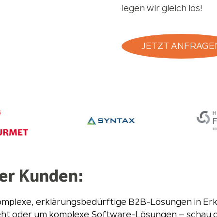
legen wir gleich los!
JETZT ANFRAGE
rer Kunden:
komplexe, erklärungsbedürftige B2B-Lösungen in Erk
 oder um komplexe Software-Lösungen – schau dir 