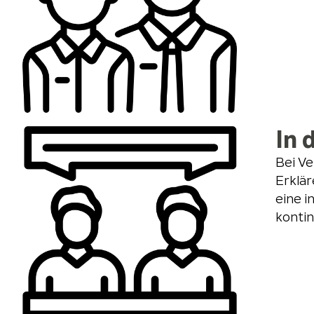
In 
Bei V
Erklär
eine i
kontin