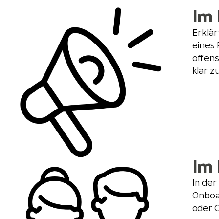
Im 
Erklär
eines 
offen
klar 
Im 
In der
Onboar
oder 