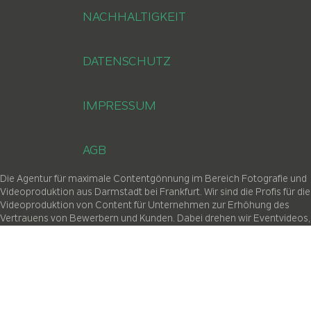
NACHHALTIGKEIT
DATENSCHUTZ
IMPRESSUM
AGB
Die Agentur für maximale Contentgönnung im Bereich Fotografie und
Videoproduktion aus Darmstadt bei Frankfurt. Wir sind die Profis für die
Videoproduktion von Content für Unternehmen zur Erhöhung des
Vertrauens von Bewerbern und Kunden. Dabei drehen wir Eventvideos,
Messevideos, Videocontent und Inhalten für eLearning. Außerdem
produzieren wir Foto-Inhalte für unsere Kund:innen, die auf Social
Media verwendet werden. Dabei sind wir in ganz Deutschland und dem
europäischen Ausland unterwegs. Von der Messe Hannover bis nach
Köln, von München bis Hamburg oder Gelsenkirchen bis Basel.