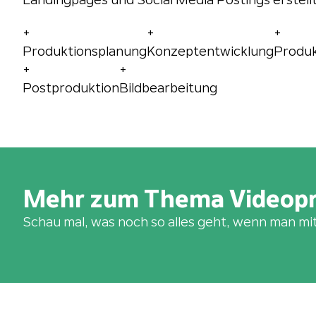
+
+
+
Produktionsplanung
Konzeptentwicklung
Produk
+
+
Postproduktion
Bildbearbeitung
Mehr zum Thema Videopr
Schau mal, was noch so alles geht, wenn man mi