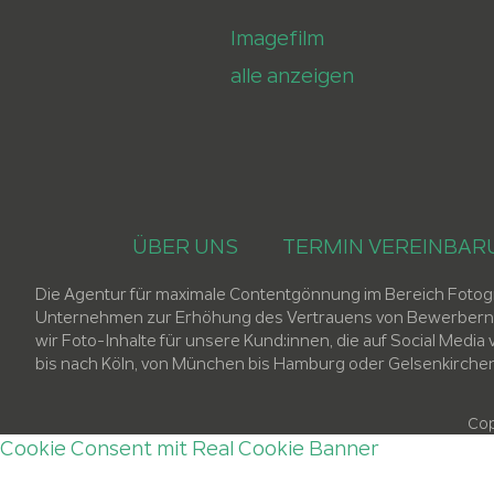
Imagefilm
alle anzeigen
ÜBER UNS
TERMIN VEREINBAR
Die Agentur für maximale Contentgönnung im Bereich Fotograf
Unternehmen zur Erhöhung des Vertrauens von Bewerbern u
wir Foto-Inhalte für unsere Kund:innen, die auf Social Me
bis nach Köln, von München bis Hamburg oder Gelsenkirchen 
Cop
Cookie Consent mit Real Cookie Banner