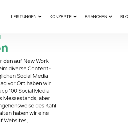
LEISTUNGEN
KONZEPTE
BRANCHEN
BL
H
on
ür den auf New Work
eim diverse Content-
lichen Social Media
ag vor Ort haben wir
pp 100 Social Media
es Messestands, aber
angehensweise des Kahl
lten haben wir eine
uf Websites,
.