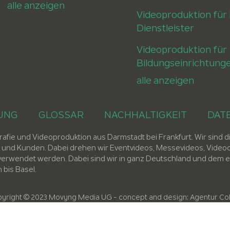
alle anzeigen
Videoproduktion für 
Dienstleister
Videoproduktion für
Bildungseinrichtung
alle anzeigen
UNG
GLOSSAR
NACHHALTIGKEIT
DAT
ie und Videoproduktion aus Darmstadt bei Frankfurt. Wir sind die
nd Kunden. Dabei drehen wir Eventvideos, Messevideos, Videoco
dia verwendet werden. Dabei sind wir in ganz Deutschland und d
bis Basel.
yright © 2023 Movyng Media UG
- concept and design:
Agentur Co