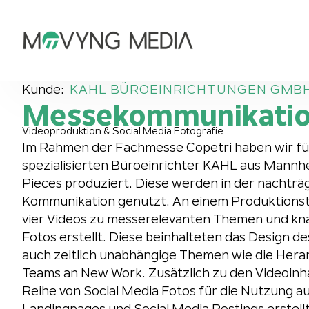
Kunde:
KAHL BÜROEINRICHTUNGEN GMB
Messekommunikati
Videoproduktion & Social Media Fotografie
Im Rahmen der Fachmesse Copetri haben wir f
spezialisierten Büroeinrichter KAHL aus Mannh
Pieces produziert. Diese werden in der nachträg
Kommunikation genutzt. An einem Produktionst
vier Videos zu messerelevanten Themen und kna
Fotos erstellt. Diese beinhalteten das Design d
auch zeitlich unabhängige Themen wie die Her
Teams an New Work. Zusätzlich zu den Videoinha
Reihe von Social Media Fotos für die Nutzung a
Landingpages und Social Media Postings erstellt