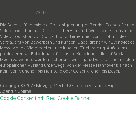
AGB
Die Agentur für maximale Contentgönnung im Bereich Fotografie und
Videoproduktion aus Darmstadt bei Frankfurt. Wir sind die Profis für die
Videoproduktion von Content für Unternehmen zur Erhöhung des
Vertrauens von Bewerbern und Kunden. Dabei drehen wir Eventvideos,
Messevideos, Videocontent und Inhalten für eLearning. Außerdem
produzieren wir Foto-Inhalte für unsere Kund:innen, die auf Social
Media verwendet werden. Dabei sind wir in ganz Deutschland und dem
europäischen Ausland unterwegs. Von der Messe Hannover bis nach
Köln, von München bis Hamburg oder Gelsenkirchen bis Basel.
Copyright © 2023 Movyng Media UG
- concept and design:
Agentur Colima
Cookie Consent mit Real Cookie Banner